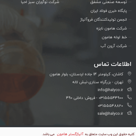
توسعه صنعتی مشفق
شرکت نوآوران سبز احیا
پایگاه خبری فولاد ایران
انجمن تولیدکنندگان فروآلیاژ
شرکت هامون نایزه
خط لوله هامون
شرکت آرون آب
اطلاعات تماس
كاشان، كيلومتر 14 جاده اردستان، بلوار هامون
تهران - بزرگراه ستاری-نبش لاله
info@halyco.ir
03155544900 - فروش: داخلی 490
03155548820
sale@halyco.ir
آلیاژگستر هامون
کلیه حقوق این وب سایت متعلق به
می باشد.