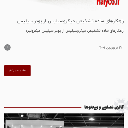
راﻫﻜﺎرﻫﺎي ﺳﺎده ﺗﺸﺨﻴﺺ ﻣﻴﻜﺮوﺳﻴﻠﻴﺲ از ﭘﻮدر ﺳﻴﻠﻴﺲ
ﻣﻴﻜﺮوﻧﻴﺰه
راﻫﻜﺎرﻫﺎي ﺳﺎده ﺗﺸﺨﻴﺺ ﻣﻴﻜﺮوﺳﻴﻠﻴﺲ از ﭘﻮدر ﺳﻴﻠﻴﺲ ﻣﻴﻜﺮوﻧﻴﺰه
22 فروردین 1401
مشاهده بیشتر
گالری تصاویر و ویدئوها